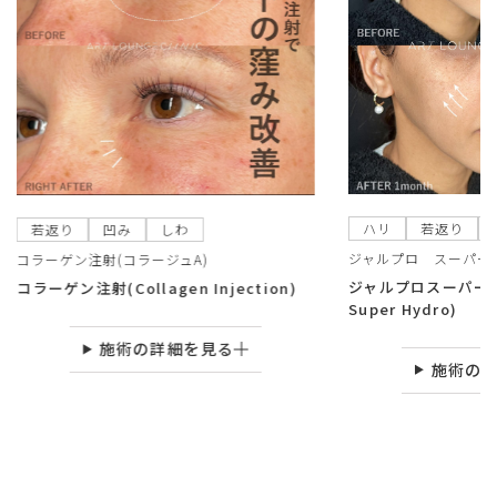
ハリ
若返り
若返り
凹み
しわ
ジャルプロ スーパー
コラーゲン注射(コラージュA)
ジャルプロスーパーハイ
コラーゲン注射(Collagen Injection)
Super Hydro)
施術の詳細を見る
施術の