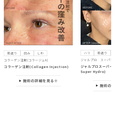
ハリ
若返り
若返り
凹み
しわ
ジャルプロ スーパー
コラーゲン注射(コラージュA)
ジャルプロスーパーハイ
コラーゲン注射(Collagen Injection)
Super Hydro)
施術の詳細を見る
施術の